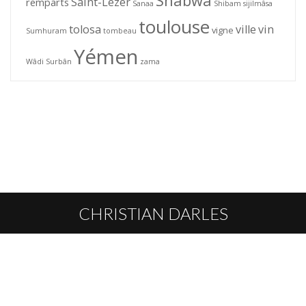
Shabwa
Saint-Lézer
remparts
Sanaa
Shibam
sijilmâsa
toulouse
tolosa
ville
vin
vigne
Sumhuram
tombeau
Yémen
Wâdi Surbân
zama
CHRISTIAN DARLES
L’AUTEUR
HOMMAGE
PUBLICATIONS
CONTACT
© Christian Darles 2026 · Toute reproduction interdite sans l'autorisation de
l'auteur ou de ses ayants droits ·
Informations légales
Réalisation :
Alizés online