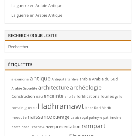
La guerre en Arabie Antique
La guerre en Arabie Antique
RECHERCHER SUR LE SITE
ÉTIQUETTES
antique
arabie
Arabie du Sud
alexandrie
Antiquité tardive
archéologie
architecture
Arabie Saoudite
enceinte
Construction
eau
fortifications
fouilles
entrée
gallo-
Hadhramawt
guerre
romain
Khor Rorî
Marib
naissance
ouvrage
mosquée
palais royal
palmyre
patrimoine
rempart
présentation
porte nord
Proche-Orient