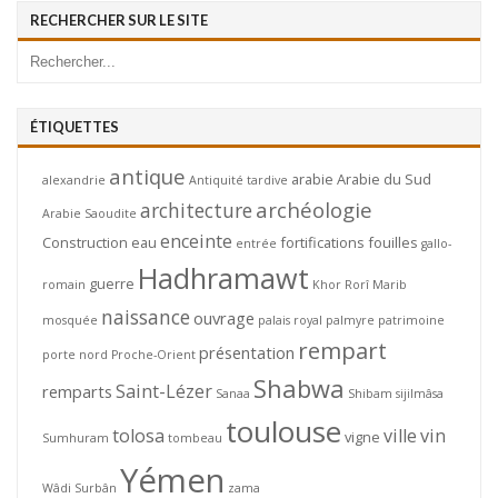
RECHERCHER SUR LE SITE
ÉTIQUETTES
antique
arabie
Arabie du Sud
alexandrie
Antiquité tardive
archéologie
architecture
Arabie Saoudite
enceinte
Construction
eau
fortifications
fouilles
entrée
gallo-
Hadhramawt
guerre
romain
Khor Rorî
Marib
naissance
ouvrage
mosquée
palais royal
palmyre
patrimoine
rempart
présentation
porte nord
Proche-Orient
Shabwa
Saint-Lézer
remparts
Sanaa
Shibam
sijilmâsa
toulouse
tolosa
ville
vin
vigne
Sumhuram
tombeau
Yémen
Wâdi Surbân
zama