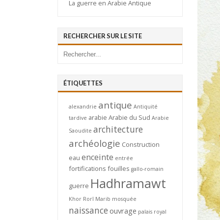
La guerre en Arabie Antique
RECHERCHER SUR LE SITE
ÉTIQUETTES
antique
alexandrie
Antiquité
arabie
Arabie du Sud
tardive
Arabie
architecture
Saoudite
archéologie
Construction
enceinte
eau
entrée
fortifications
fouilles
gallo-romain
Hadhramawt
guerre
Khor Rorî
Marib
mosquée
naissance
ouvrage
palais royal