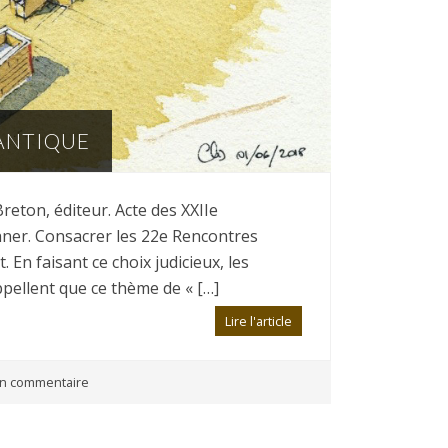
 ANTIQUE
eton, éditeur. Acte des XXIIe
hner. Consacrer les 22e Rencontres
En faisant ce choix judicieux, les
appellent que ce thème de « […]
Lire l'article
n commentaire