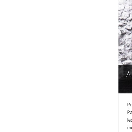
À
Pu
Pa
le
me