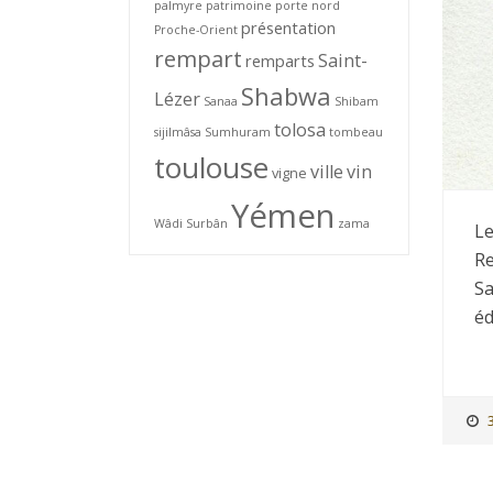
palmyre
patrimoine
porte nord
présentation
Proche-Orient
rempart
Saint-
remparts
Shabwa
Lézer
Sanaa
Shibam
tolosa
sijilmâsa
Sumhuram
tombeau
toulouse
ville
vin
vigne
Yémen
Wâdi Surbân
zama
Le
Re
Sa
éd