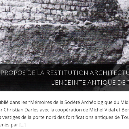
 PROPOS DE LA RESTITUTION ARCHITECT
L’ENCEINTE ANTIQUE DE
blié dans les “Mémoires de la Société Archéologique du Mid
r Christian Darles avec la coopération de Michel Vidal et Be
s vestiges de la porte nord des fortifications antiques de T
nés par […]