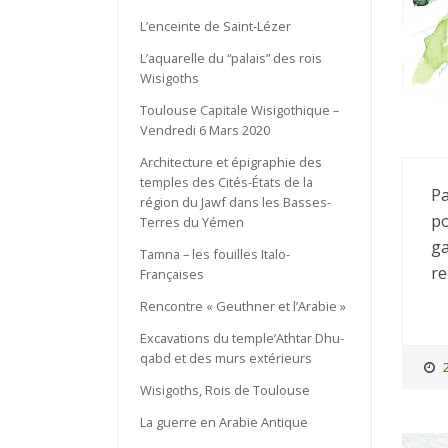
L’enceinte de Saint-Lézer
L’aquarelle du “palais” des rois
Wisigoths
Toulouse Capitale Wisigothique –
Vendredi 6 Mars 2020
Architecture et épigraphie des
temples des Cités-États de la
Pa
région du Jawf dans les Basses-
po
Terres du Yémen
ga
Tamna – les fouilles Italo-
re
Françaises
Rencontre « Geuthner et l’Arabie »
Excavations du temple’Athtar Dhu-
qabd et des murs extérieurs
Wisigoths, Rois de Toulouse
La guerre en Arabie Antique