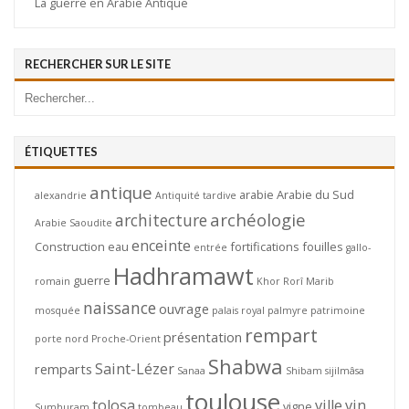
La guerre en Arabie Antique
RECHERCHER SUR LE SITE
ÉTIQUETTES
antique
arabie
Arabie du Sud
alexandrie
Antiquité tardive
archéologie
architecture
Arabie Saoudite
enceinte
Construction
eau
fortifications
fouilles
entrée
gallo-
Hadhramawt
guerre
romain
Khor Rorî
Marib
naissance
ouvrage
mosquée
palais royal
palmyre
patrimoine
rempart
présentation
porte nord
Proche-Orient
Shabwa
Saint-Lézer
remparts
Sanaa
Shibam
sijilmâsa
toulouse
tolosa
ville
vin
vigne
Sumhuram
tombeau