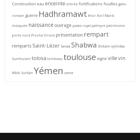
enceinte
Construction
eau
fortifications
fouilles
entrée
gallo-
Hadhramawt
guerre
romain
Khor Rorî
Marib
naissance
ouvrage
mosquée
palais royal
palmyre
patrimoine
rempart
présentation
porte nord
Proche-Orient
Shabwa
Saint-Lézer
remparts
Sanaa
Shibam
sijilmâsa
toulouse
tolosa
ville
vin
vigne
Sumhuram
tombeau
Yémen
Wâdi Surbân
zama