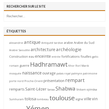
RECHERCHER SUR LE SITE
ÉTIQUETTES
antique
arabie
Arabie du Sud
alexandrie
Antiquité tardive
archéologie
architecture
Arabie Saoudite
enceinte
Construction
eau
fortifications
fouilles
entrée
gallo-
Hadhramawt
guerre
romain
Khor Rorî
Marib
naissance
ouvrage
mosquée
palais royal
palmyre
patrimoine
rempart
présentation
porte nord
Proche-Orient
Shabwa
Saint-Lézer
remparts
Sanaa
Shibam
sijilmâsa
toulouse
tolosa
ville
vin
vigne
Sumhuram
tombeau
Yémen