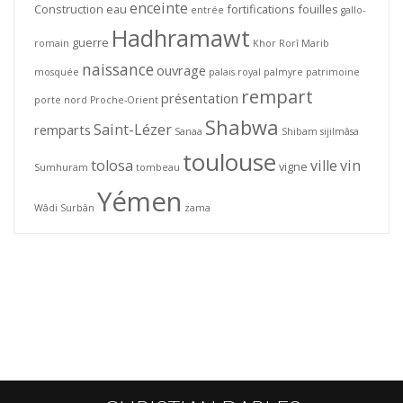
enceinte
Construction
eau
fortifications
fouilles
entrée
gallo-
Hadhramawt
guerre
romain
Khor Rorî
Marib
naissance
ouvrage
mosquée
palais royal
palmyre
patrimoine
rempart
présentation
porte nord
Proche-Orient
Shabwa
Saint-Lézer
remparts
Sanaa
Shibam
sijilmâsa
toulouse
tolosa
ville
vin
vigne
Sumhuram
tombeau
Yémen
Wâdi Surbân
zama