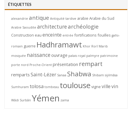
ÉTIQUETTES
antique
arabie
Arabie du Sud
alexandrie
Antiquité tardive
archéologie
architecture
Arabie Saoudite
enceinte
Construction
eau
fortifications
fouilles
entrée
gallo-
Hadhramawt
guerre
romain
Khor Rorî
Marib
naissance
ouvrage
mosquée
palais royal
palmyre
patrimoine
rempart
présentation
porte nord
Proche-Orient
Shabwa
Saint-Lézer
remparts
Sanaa
Shibam
sijilmâsa
toulouse
tolosa
ville
vin
vigne
Sumhuram
tombeau
Yémen
Wâdi Surbân
zama