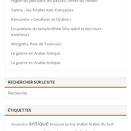
région du Jawf dans les Basses-Terres du Yémen
Tamna – les fouilles Italo-Françaises
Rencontre « Geuthner et l’Arabie »
Excavations du temple’Athtar Dhu-qabd et des murs
extérieurs
Wisigoths, Rois de Toulouse
La guerre en Arabie Antique
La guerre en Arabie Antique
RECHERCHER SUR LE SITE
ÉTIQUETTES
antique
arabie
Arabie du Sud
alexandrie
Antiquité tardive