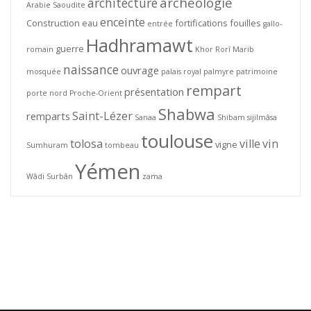
archéologie
architecture
Arabie Saoudite
enceinte
Construction
eau
fortifications
fouilles
entrée
gallo-
Hadhramawt
guerre
romain
Khor Rorî
Marib
naissance
ouvrage
mosquée
palais royal
palmyre
patrimoine
rempart
présentation
porte nord
Proche-Orient
Shabwa
Saint-Lézer
remparts
Sanaa
Shibam
sijilmâsa
toulouse
tolosa
ville
vin
vigne
Sumhuram
tombeau
Yémen
Wâdi Surbân
zama