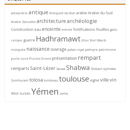
antique
arabie
Arabie du Sud
alexandrie
Antiquité tardive
archéologie
architecture
Arabie Saoudite
enceinte
Construction
eau
fortifications
fouilles
entrée
gallo-
Hadhramawt
guerre
romain
Khor Rorî
Marib
naissance
ouvrage
mosquée
palais royal
palmyre
patrimoine
rempart
présentation
porte nord
Proche-Orient
Shabwa
Saint-Lézer
remparts
Sanaa
Shibam
sijilmâsa
toulouse
tolosa
ville
vin
vigne
Sumhuram
tombeau
Yémen
Wâdi Surbân
zama