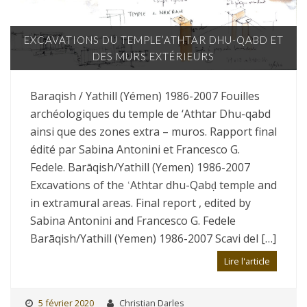
EXCAVATIONS DU TEMPLE’ATHTAR DHU-QABD ET
DES MURS EXTÉRIEURS
Baraqish / Yathill (Yémen) 1986-2007 Fouilles
archéologiques du temple de ‘Athtar Dhu-qabd
ainsi que des zones extra – muros. Rapport final
édité par Sabina Antonini et Francesco G.
Fedele. Barāqish/Yathill (Yemen) 1986-2007
Excavations of the ʿAthtar dhu-Qabḍ temple and
in extramural areas. Final report , edited by
Sabina Antonini and Francesco G. Fedele
Barāqish/Yathill (Yemen) 1986-2007 Scavi del […]
Lire l'article
5 février 2020
Christian Darles