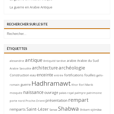
La guerre en Arabie Antique
RECHERCHER SUR LE SITE
ÉTIQUETTES
antique
arabie
Arabie du Sud
alexandrie
Antiquité tardive
archéologie
architecture
Arabie Saoudite
enceinte
Construction
eau
fortifications
fouilles
entrée
gallo-
Hadhramawt
guerre
romain
Khor Rorî
Marib
naissance
ouvrage
mosquée
palais royal
palmyre
patrimoine
rempart
présentation
porte nord
Proche-Orient
Shabwa
Saint-Lézer
remparts
Sanaa
Shibam
sijilmâsa