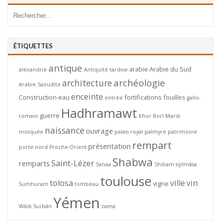
ÉTIQUETTES
antique
arabie
Arabie du Sud
alexandrie
Antiquité tardive
archéologie
architecture
Arabie Saoudite
enceinte
Construction
eau
fortifications
fouilles
entrée
gallo-
Hadhramawt
guerre
romain
Khor Rorî
Marib
naissance
ouvrage
mosquée
palais royal
palmyre
patrimoine
rempart
présentation
porte nord
Proche-Orient
Shabwa
Saint-Lézer
remparts
Sanaa
Shibam
sijilmâsa
toulouse
tolosa
ville
vin
vigne
Sumhuram
tombeau
Yémen
Wâdi Surbân
zama