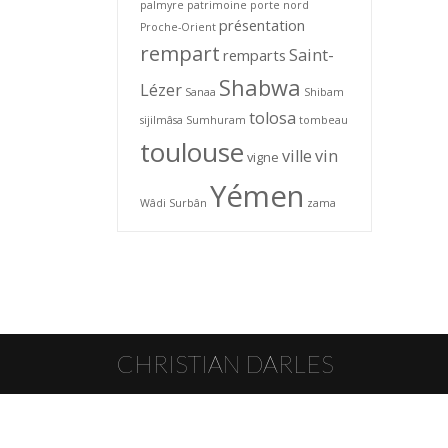
palmyre
patrimoine
porte nord
présentation
Proche-Orient
rempart
Saint-
remparts
Shabwa
Lézer
Sanaa
Shibam
tolosa
sijilmâsa
Sumhuram
tombeau
toulouse
ville
vin
vigne
Yémen
Wâdi Surbân
zama
CHRISTIAN DARLES
© Christian Darles 2026 · Toute reproduction interdite sans l