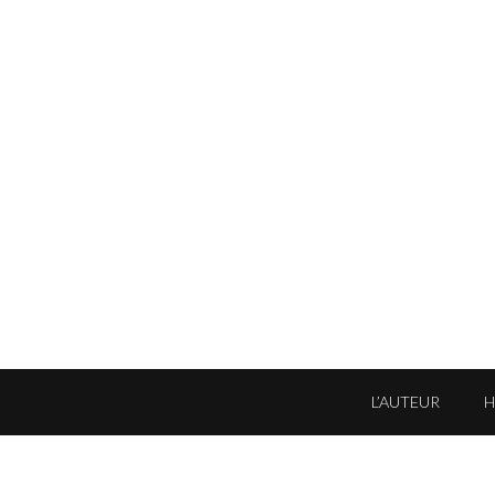
L’AUTEUR
'autorisation de l'auteur ou de ses ayants droits ·
Informations légales