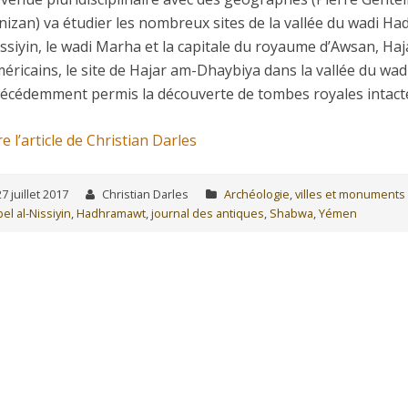
nizan) va étudier les nombreux sites de la vallée du wadi Ha
ssiyin, le wadi Marha et la capitale du royaume d’Awsan, Haj
éricains, le site de Hajar am-Dhaybiya dans la vallée du wad
écédemment permis la découverte de tombes royales intact
re l’article de Christian Darles
27 juillet 2017
Christian Darles
Archéologie, villes et monuments
el al-Nissiyin
,
Hadhramawt
,
journal des antiques
,
Shabwa
,
Yémen