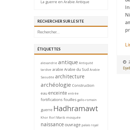
La guerre en Arabie Antique
In
Ni
RECHERCHER SUR LE SITE
am
pr
Li
ÉTIQUETTES
antique
alexandrie
Antiquité
Djeb
arabie
Arabie du Sud
tardive
Arabie
architecture
Saoudite
archéologie
Construction
enceinte
eau
entrée
fortifications
fouilles
gallo-romain
Hadhramawt
guerre
Khor Rorî
Marib
mosquée
naissance
ouvrage
palais royal