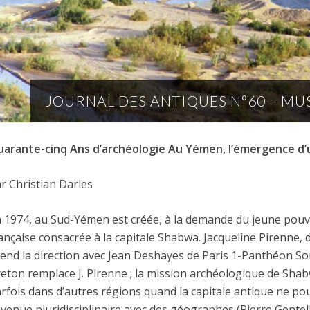
JOURNAL DES ANTIQUES N°60 – M
arante-cinq Ans d’archéologie Au Yémen, l’émergence d
r Christian Darles
 1974, au Sud-Yémen est créée, à la demande du jeune pouv
ançaise consacrée à la capitale Shabwa. Jacqueline Pirenne, 
end la direction avec Jean Deshayes de Paris 1-Panthéon S
eton remplace J. Pirenne ; la mission archéologique de Sha
rfois dans d’autres régions quand la capitale antique ne pou
venue pluridisciplinaire avec des géographes (Pierre Gentel