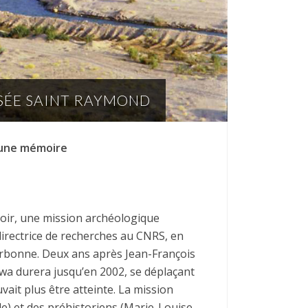
USÉE SAINT RAYMOND
’une mémoire
oir, une mission archéologique
directrice de recherches au CNRS, en
orbonne. Deux ans après Jean-François
bwa durera jusqu’en 2002, se déplaçant
vait plus être atteinte. La mission
le) et des préhistoriens (Marie-Louise