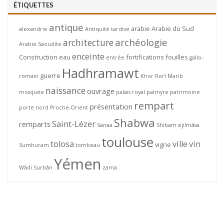
ÉTIQUETTES
antique
arabie
Arabie du Sud
alexandrie
Antiquité tardive
archéologie
architecture
Arabie Saoudite
enceinte
Construction
eau
fortifications
fouilles
entrée
gallo-
Hadhramawt
guerre
romain
Khor Rorî
Marib
naissance
ouvrage
mosquée
palais royal
palmyre
patrimoine
rempart
présentation
porte nord
Proche-Orient
Shabwa
Saint-Lézer
remparts
Sanaa
Shibam
sijilmâsa
toulouse
tolosa
ville
vin
vigne
Sumhuram
tombeau
Yémen
Wâdi Surbân
zama