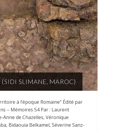
 (SIDI SLIMANE, MAROC)
erritoire à l’époque Romaine” Édité par
ons – Mémoires 54 Par : Laurent
re-Anne de Chazelles, Véronique
ba, Bidaouia Belkamel, Séverine Sanz-