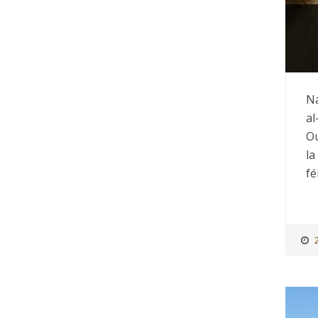
Na
al
Ou
la
fé