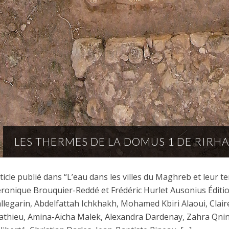
LES THERMES DE LA DOMUS 1 DE RIRHA
ticle publié dans “L’eau dans les villes du Maghreb et leur t
ronique Brouquier-Reddé et Frédéric Hurlet Ausonius Éditi
llegarin, Abdelfattah Ichkhakh, Mohamed Kbiri Alaoui, Clai
thieu, Amina-Aïcha Malek, Alexandra Dardenay, Zahra Qnin