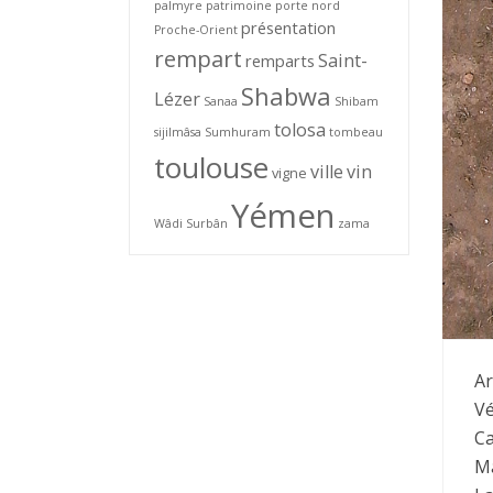
palmyre
patrimoine
porte nord
présentation
Proche-Orient
rempart
Saint-
remparts
Shabwa
Lézer
Sanaa
Shibam
tolosa
sijilmâsa
Sumhuram
tombeau
toulouse
ville
vin
vigne
Yémen
Wâdi Surbân
zama
Ar
Vé
Ca
Ma