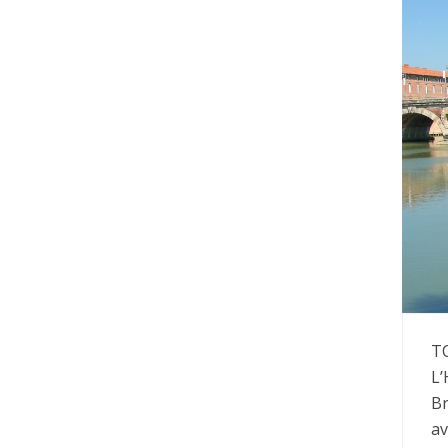
T
L’
Br
av