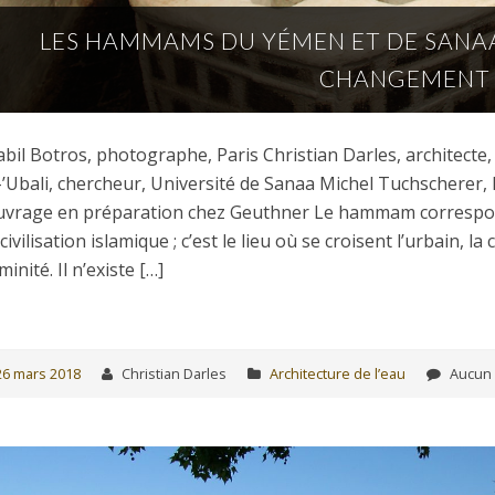
LES HAMMAMS DU YÉMEN ET DE SANAA
CHANGEMENT
bil Botros, photographe, Paris Christian Darles, architec
-’Ubali, chercheur, Université de Sanaa Michel Tuchscherer, h
vrage en préparation chez Geuthner Le hammam correspond 
 civilisation islamique ; c’est le lieu où se croisent l’urbain, la c
minité. Il n’existe […]
26 mars 2018
Christian Darles
Architecture de l’eau
Aucun 