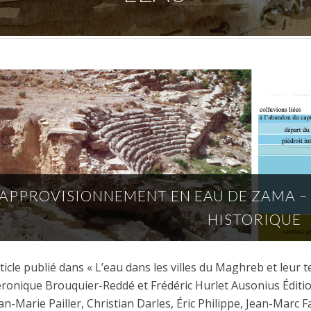
’APPROVISIONNEMENT EN EAU DE ZAMA 
HISTORIQUE
ticle publié dans « L’eau dans les villes du Maghreb et leur 
ronique Brouquier-Reddé et Frédéric Hurlet Ausonius Éditi
an-Marie Pailler, Christian Darles, Éric Philippe, Jean-Mar