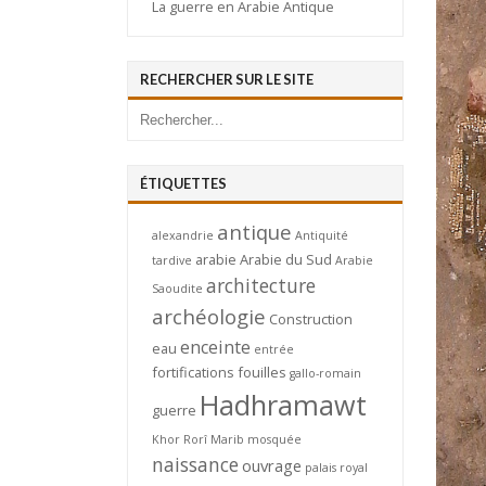
La guerre en Arabie Antique
RECHERCHER SUR LE SITE
ÉTIQUETTES
antique
alexandrie
Antiquité
arabie
Arabie du Sud
tardive
Arabie
architecture
Saoudite
archéologie
Construction
enceinte
eau
entrée
fortifications
fouilles
gallo-romain
Hadhramawt
guerre
Khor Rorî
Marib
mosquée
naissance
ouvrage
palais royal