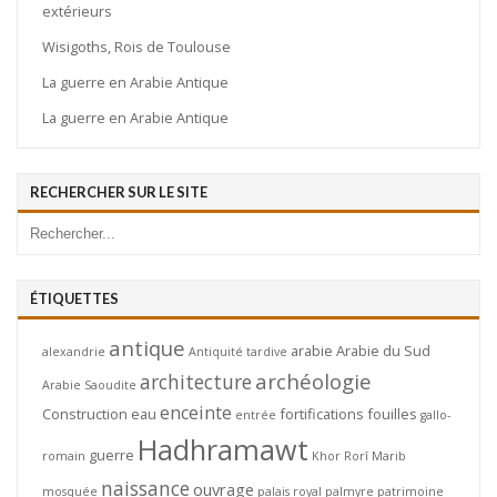
extérieurs
Wisigoths, Rois de Toulouse
La guerre en Arabie Antique
La guerre en Arabie Antique
RECHERCHER SUR LE SITE
ÉTIQUETTES
antique
arabie
Arabie du Sud
alexandrie
Antiquité tardive
archéologie
architecture
Arabie Saoudite
enceinte
Construction
eau
fortifications
fouilles
entrée
gallo-
Hadhramawt
guerre
romain
Khor Rorî
Marib
naissance
ouvrage
mosquée
palais royal
palmyre
patrimoine