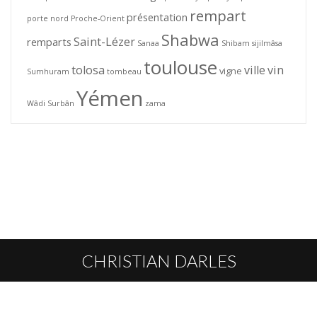
rempart
présentation
porte nord
Proche-Orient
Shabwa
Saint-Lézer
remparts
Sanaa
Shibam
sijilmâsa
toulouse
tolosa
ville
vin
vigne
Sumhuram
tombeau
Yémen
Wâdi Surbân
zama
CHRISTIAN DARLES
L’AUTEUR
HOMMAGE
PUBLICATIONS
CONTACT