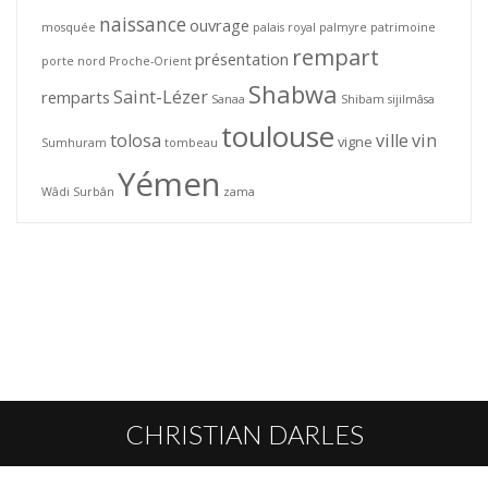
naissance
ouvrage
mosquée
palais royal
palmyre
patrimoine
rempart
présentation
porte nord
Proche-Orient
Shabwa
Saint-Lézer
remparts
Sanaa
Shibam
sijilmâsa
toulouse
tolosa
ville
vin
vigne
Sumhuram
tombeau
Yémen
Wâdi Surbân
zama
CHRISTIAN DARLES
L’AUTEUR
HOMMAGE
PUBLICATIONS
CONTACT