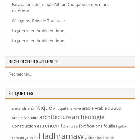
Excavations du temple’Athtar Dhu-qabd et des murs
extérieurs
Wisigoths, Rois de Toulouse
La guerre en Arabie Antique
La guerre en Arabie Antique
RECHERCHER SUR LE SITE
ÉTIQUETTES
antique
arabie
Arabie du Sud
alexandrie
Antiquité tardive
archéologie
architecture
Arabie Saoudite
enceinte
Construction
eau
fortifications
fouilles
entrée
gallo-
Hadhramawt
guerre
romain
Khor Rorî
Marib