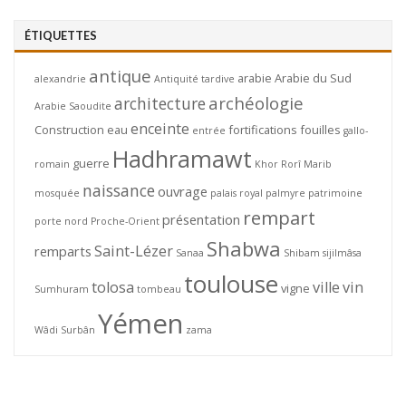
ÉTIQUETTES
antique
arabie
Arabie du Sud
alexandrie
Antiquité tardive
archéologie
architecture
Arabie Saoudite
enceinte
Construction
eau
fortifications
fouilles
entrée
gallo-
Hadhramawt
guerre
romain
Khor Rorî
Marib
naissance
ouvrage
mosquée
palais royal
palmyre
patrimoine
rempart
présentation
porte nord
Proche-Orient
Shabwa
Saint-Lézer
remparts
Sanaa
Shibam
sijilmâsa
toulouse
tolosa
ville
vin
vigne
Sumhuram
tombeau
Yémen
Wâdi Surbân
zama