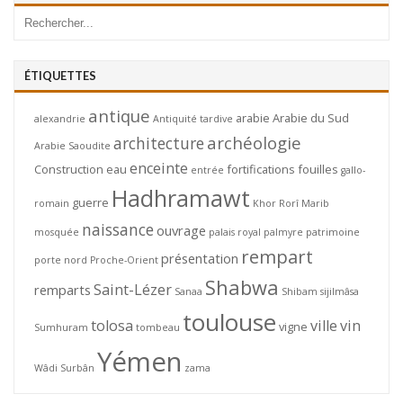
ÉTIQUETTES
antique
arabie
Arabie du Sud
alexandrie
Antiquité tardive
archéologie
architecture
Arabie Saoudite
enceinte
Construction
eau
fortifications
fouilles
entrée
gallo-
Hadhramawt
guerre
romain
Khor Rorî
Marib
naissance
ouvrage
mosquée
palais royal
palmyre
patrimoine
rempart
présentation
porte nord
Proche-Orient
Shabwa
Saint-Lézer
remparts
Sanaa
Shibam
sijilmâsa
toulouse
tolosa
ville
vin
vigne
Sumhuram
tombeau
Yémen
Wâdi Surbân
zama