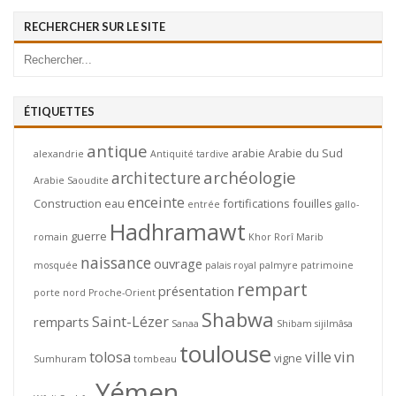
RECHERCHER SUR LE SITE
ÉTIQUETTES
antique
arabie
Arabie du Sud
alexandrie
Antiquité tardive
archéologie
architecture
Arabie Saoudite
enceinte
Construction
eau
fortifications
fouilles
entrée
gallo-
Hadhramawt
guerre
romain
Khor Rorî
Marib
naissance
ouvrage
mosquée
palais royal
palmyre
patrimoine
rempart
présentation
porte nord
Proche-Orient
Shabwa
Saint-Lézer
remparts
Sanaa
Shibam
sijilmâsa
toulouse
tolosa
ville
vin
vigne
Sumhuram
tombeau
Yémen