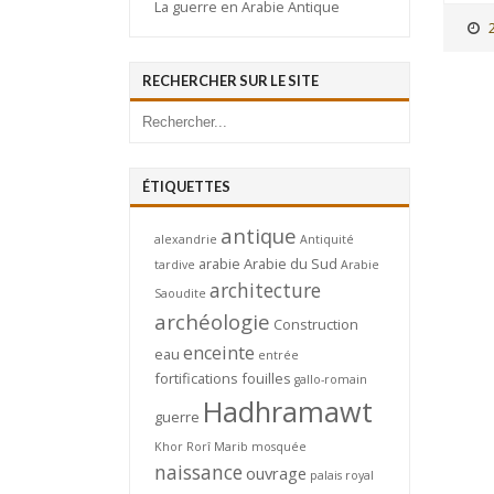
La guerre en Arabie Antique
RECHERCHER SUR LE SITE
ÉTIQUETTES
antique
alexandrie
Antiquité
arabie
Arabie du Sud
tardive
Arabie
architecture
Saoudite
archéologie
Construction
enceinte
eau
entrée
fortifications
fouilles
gallo-romain
Hadhramawt
guerre
Khor Rorî
Marib
mosquée
naissance
ouvrage
palais royal