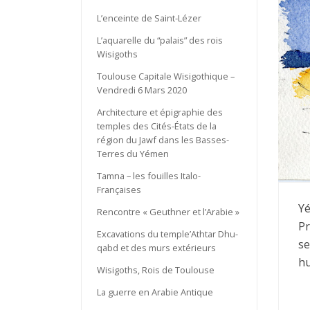
L’enceinte de Saint-Lézer
L’aquarelle du “palais” des rois
Wisigoths
Toulouse Capitale Wisigothique –
Vendredi 6 Mars 2020
Architecture et épigraphie des
temples des Cités-États de la
région du Jawf dans les Basses-
Terres du Yémen
Tamna – les fouilles Italo-
Françaises
Yé
Rencontre « Geuthner et l’Arabie »
Pr
Excavations du temple’Athtar Dhu-
se
qabd et des murs extérieurs
hu
Wisigoths, Rois de Toulouse
La guerre en Arabie Antique