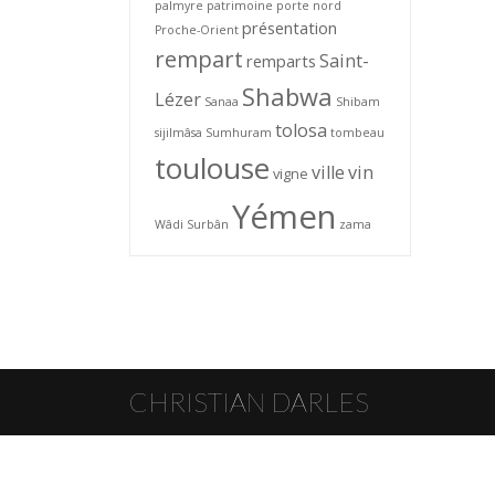
palmyre
patrimoine
porte nord
présentation
Proche-Orient
rempart
Saint-
remparts
Shabwa
Lézer
Sanaa
Shibam
tolosa
sijilmâsa
Sumhuram
tombeau
toulouse
ville
vin
vigne
Yémen
Wâdi Surbân
zama
CHRISTIAN DARLES
© Christian Darles 2026 · Toute reproduction interdite sans l