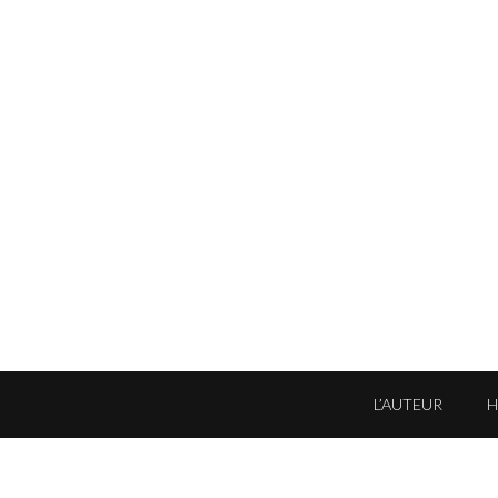
L’AUTEUR
'autorisation de l'auteur ou de ses ayants droits ·
Informations légales