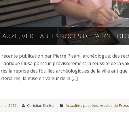
ÉAUZE, VÉRITABLES NOCES DE L’ARCHÉOLO
 récente publication par Pierre Pisani, archéologue, des r
 l’antique Elusa ponctue provisoirement la réussite de la va
rès la reprise des fouilles archéologiques de la ville antique 
rtenaires, la mise en valeur de la […]
2 mai 2017
Christian Darles
Actualités passées
,
Articles de Pres