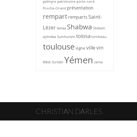
palmyre
patrimoine
porte nord
présentation
Proche-Orient
rempart
Saint-
remparts
Shabwa
Lézer
Sanaa
Shibam
tolosa
sijilmâsa
Sumhuram
tombeau
toulouse
ville
vin
vigne
Yémen
Wâdi Surbân
zama
CHRISTIAN DARLES
© Christian Darles 2026 · Toute reproduction interdite sans l