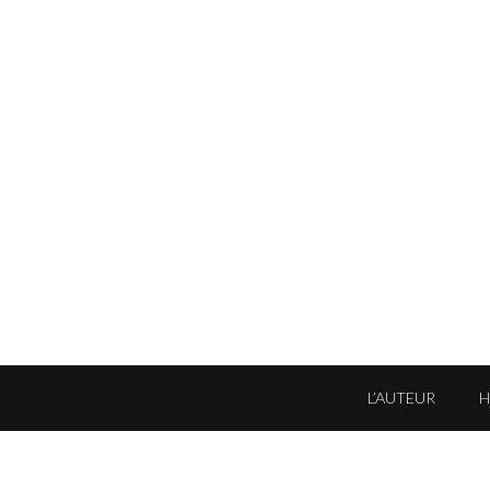
L’AUTEUR
'autorisation de l'auteur ou de ses ayants droits ·
Informations légales