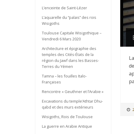
L’enceinte de Saint-Lézer
L’aquarelle du “palais” des rois
Wisigoths
Toulouse Capitale Wisigothique –
Vendredi 6 Mars 2020
Architecture et épigraphie des
temples des Cités-États de la
La
région du Jawf dans les Basses-
de
Terres du Yémen
ap
Tamna – les fouilles Italo-
pa
Françaises
Rencontre « Geuthner et l’Arabie »
Excavations du temple’Athtar Dhu-
qabd et des murs extérieurs
Wisigoths, Rois de Toulouse
La guerre en Arabie Antique