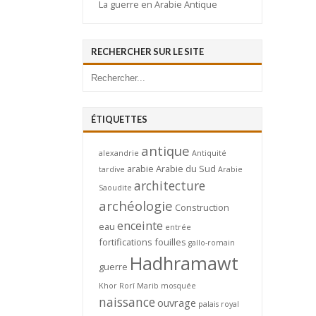
La guerre en Arabie Antique
RECHERCHER SUR LE SITE
ÉTIQUETTES
antique
alexandrie
Antiquité
arabie
Arabie du Sud
tardive
Arabie
architecture
Saoudite
archéologie
Construction
enceinte
eau
entrée
fortifications
fouilles
gallo-romain
Hadhramawt
guerre
Khor Rorî
Marib
mosquée
naissance
ouvrage
palais royal