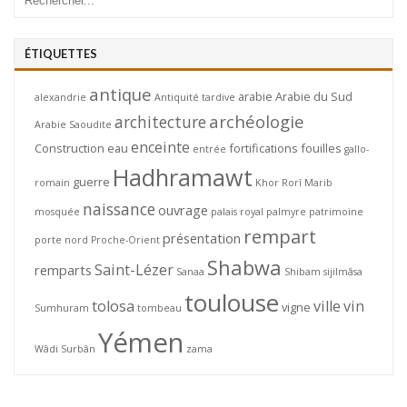
ÉTIQUETTES
antique
arabie
Arabie du Sud
alexandrie
Antiquité tardive
archéologie
architecture
Arabie Saoudite
enceinte
Construction
eau
fortifications
fouilles
entrée
gallo-
Hadhramawt
guerre
romain
Khor Rorî
Marib
naissance
ouvrage
mosquée
palais royal
palmyre
patrimoine
rempart
présentation
porte nord
Proche-Orient
Shabwa
Saint-Lézer
remparts
Sanaa
Shibam
sijilmâsa
toulouse
tolosa
ville
vin
vigne
Sumhuram
tombeau
Yémen
Wâdi Surbân
zama