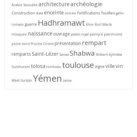
archéologie
architecture
Arabie Saoudite
enceinte
Construction
eau
fortifications
fouilles
entrée
gallo-
Hadhramawt
guerre
romain
Khor Rorî
Marib
naissance
ouvrage
mosquée
palais royal
palmyre
patrimoine
rempart
présentation
porte nord
Proche-Orient
Shabwa
Saint-Lézer
remparts
Sanaa
Shibam
sijilmâsa
toulouse
tolosa
ville
vin
vigne
Sumhuram
tombeau
Yémen
Wâdi Surbân
zama