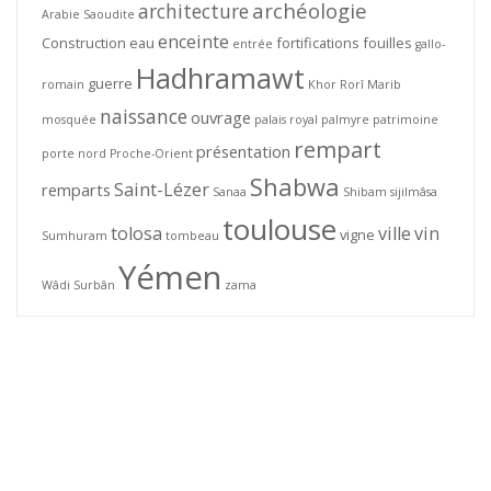
archéologie
architecture
Arabie Saoudite
enceinte
Construction
eau
fortifications
fouilles
entrée
gallo-
Hadhramawt
guerre
romain
Khor Rorî
Marib
naissance
ouvrage
mosquée
palais royal
palmyre
patrimoine
rempart
présentation
porte nord
Proche-Orient
Shabwa
Saint-Lézer
remparts
Sanaa
Shibam
sijilmâsa
toulouse
tolosa
ville
vin
vigne
Sumhuram
tombeau
Yémen
Wâdi Surbân
zama