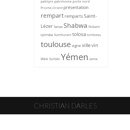
palmyre
patrimoine
porte nord
présentation
Proche-Orient
rempart
Saint-
remparts
Shabwa
Lézer
Sanaa
Shibam
tolosa
sijilmâsa
Sumhuram
tombeau
toulouse
ville
vin
vigne
Yémen
Wâdi Surbân
zama
CHRISTIAN DARLES
© Christian Darles 2026 · Toute reproduction interdite sans l