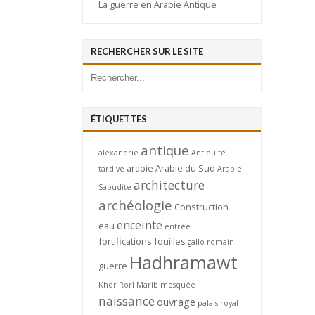
La guerre en Arabie Antique
RECHERCHER SUR LE SITE
ÉTIQUETTES
antique
alexandrie
Antiquité
arabie
Arabie du Sud
tardive
Arabie
architecture
Saoudite
archéologie
Construction
enceinte
eau
entrée
fortifications
fouilles
gallo-romain
Hadhramawt
guerre
Khor Rorî
Marib
mosquée
naissance
ouvrage
palais royal