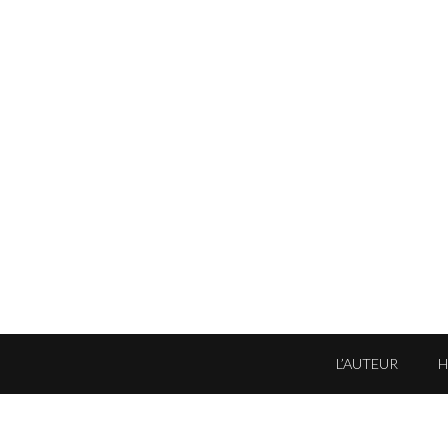
L’AUTEUR
'autorisation de l'auteur ou de ses ayants droits ·
Informations légales