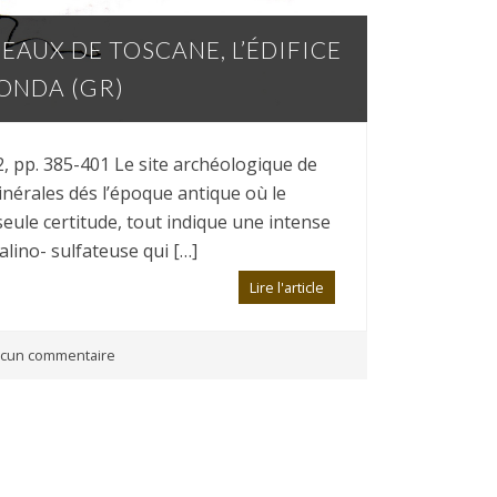
EAUX DE TOSCANE, L’ÉDIFICE
ONDA (GR)
2, pp. 385-401 Le site archéologique de
nérales dés l’époque antique où le
seule certitude, tout indique une intense
alino- sulfateuse qui […]
Lire l'article
cun commentaire