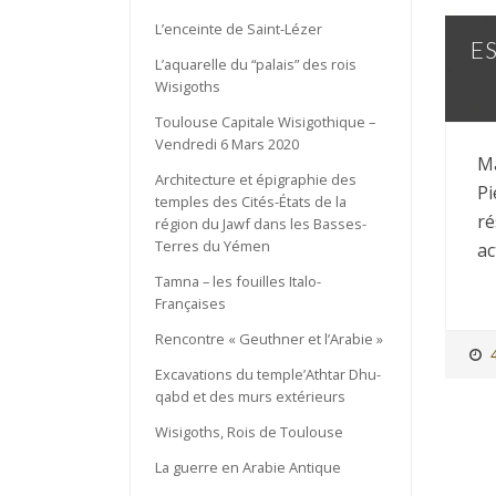
L’enceinte de Saint-Lézer
E
L’aquarelle du “palais” des rois
Wisigoths
Toulouse Capitale Wisigothique –
Vendredi 6 Mars 2020
Ma
Architecture et épigraphie des
Pi
temples des Cités-États de la
ré
région du Jawf dans les Basses-
Terres du Yémen
ac
Tamna – les fouilles Italo-
Françaises
Rencontre « Geuthner et l’Arabie »
Excavations du temple’Athtar Dhu-
qabd et des murs extérieurs
Wisigoths, Rois de Toulouse
La guerre en Arabie Antique