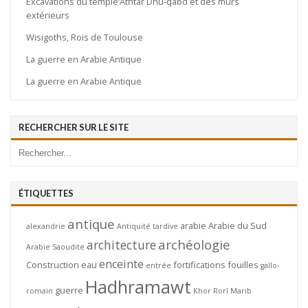
Excavations du temple’Athtar Dhu-qabd et des murs
extérieurs
Wisigoths, Rois de Toulouse
La guerre en Arabie Antique
La guerre en Arabie Antique
RECHERCHER SUR LE SITE
ÉTIQUETTES
antique
arabie
Arabie du Sud
alexandrie
Antiquité tardive
archéologie
architecture
Arabie Saoudite
enceinte
Construction
eau
fortifications
fouilles
entrée
gallo-
Hadhramawt
guerre
romain
Khor Rorî
Marib