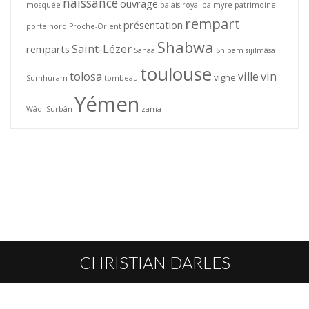
naissance
ouvrage
mosquée
palais royal
palmyre
patrimoine
rempart
présentation
porte nord
Proche-Orient
Shabwa
Saint-Lézer
remparts
Sanaa
Shibam
sijilmâsa
toulouse
tolosa
ville
vin
vigne
Sumhuram
tombeau
Yémen
Wâdi Surbân
zama
CHRISTIAN DARLES
L’AUTEUR
HOMMAGE
PUBLICATIONS
CONTACT