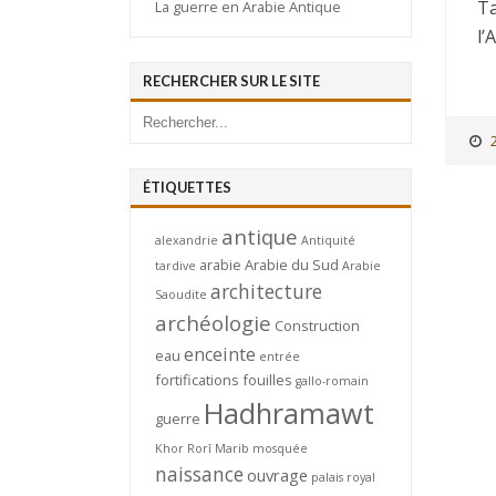
Ta
La guerre en Arabie Antique
l’
RECHERCHER SUR LE SITE
ÉTIQUETTES
antique
alexandrie
Antiquité
arabie
Arabie du Sud
tardive
Arabie
architecture
Saoudite
archéologie
Construction
enceinte
eau
entrée
fortifications
fouilles
gallo-romain
Hadhramawt
guerre
Khor Rorî
Marib
mosquée
naissance
ouvrage
palais royal