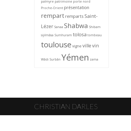
palmyre
patrimoine
porte nord
présentation
Proche-Orient
rempart
Saint-
remparts
Shabwa
Lézer
Sanaa
Shibam
tolosa
sijilmâsa
Sumhuram
tombeau
toulouse
ville
vin
vigne
Yémen
Wâdi Surbân
zama
CHRISTIAN DARLES
© Christian Darles 2026 · Toute reproduction interdite sans l