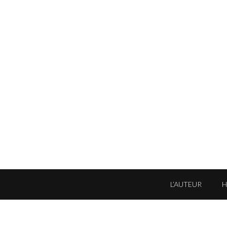
L’AUTEUR
'autorisation de l'auteur ou de ses ayants droits ·
Informations légales