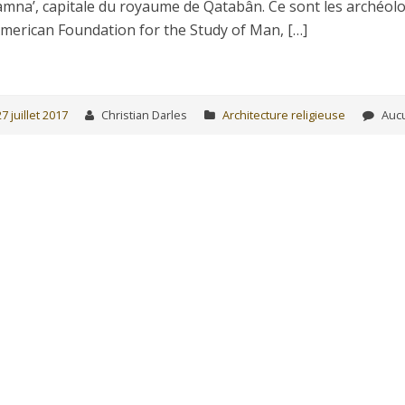
mna’, capitale du royaume de Qatabân. Ce sont les archéolo
American Foundation for the Study of Man, […]
27 juillet 2017
Christian Darles
Architecture religieuse
Aucu