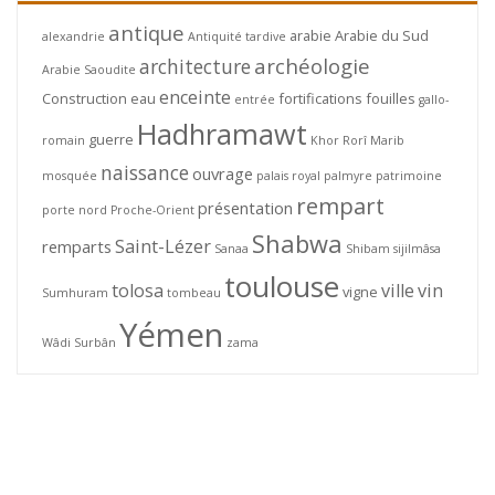
antique
arabie
Arabie du Sud
alexandrie
Antiquité tardive
archéologie
architecture
Arabie Saoudite
enceinte
Construction
eau
fortifications
fouilles
entrée
gallo-
Hadhramawt
guerre
romain
Khor Rorî
Marib
naissance
ouvrage
mosquée
palais royal
palmyre
patrimoine
rempart
présentation
porte nord
Proche-Orient
Shabwa
Saint-Lézer
remparts
Sanaa
Shibam
sijilmâsa
toulouse
tolosa
ville
vin
vigne
Sumhuram
tombeau
Yémen
Wâdi Surbân
zama