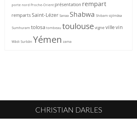
rempart
présentation
porte nord
Proche-Orient
Shabwa
Saint-Lézer
remparts
Sanaa
Shibam
sijilmâsa
toulouse
tolosa
ville
vin
vigne
Sumhuram
tombeau
Yémen
Wâdi Surbân
zama
CHRISTIAN DARLES
L’AUTEUR
HOMMAGE
PUBLICATIONS
CONTACT
© Christian Darles 2026 · Toute reproduction interdite sans l'autorisation de