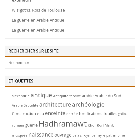
extérieurs
Wisigoths, Rois de Toulouse
La guerre en Arabie Antique
La guerre en Arabie Antique
RECHERCHER SUR LE SITE
ÉTIQUETTES
antique
arabie
Arabie du Sud
alexandrie
Antiquité tardive
archéologie
architecture
Arabie Saoudite
enceinte
Construction
eau
fortifications
fouilles
entrée
gallo-
Hadhramawt
guerre
romain
Khor Rorî
Marib
naissance
ouvrage
mosquée
palais royal
palmyre
patrimoine