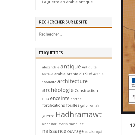
La guerre en Arabie Antique
RECHERCHER SUR LE SITE
ÉTIQUETTES
antique
alexandrie
Antiquité
arabie
Arabie du Sud
tardive
Arabie
architecture
Saoudite
archéologie
Construction
enceinte
eau
entrée
fortifications
fouilles
gallo-romain
Hadhramawt
guerre
Khor Rorî
Marib
mosquée
12
naissance
ouvrage
palais royal