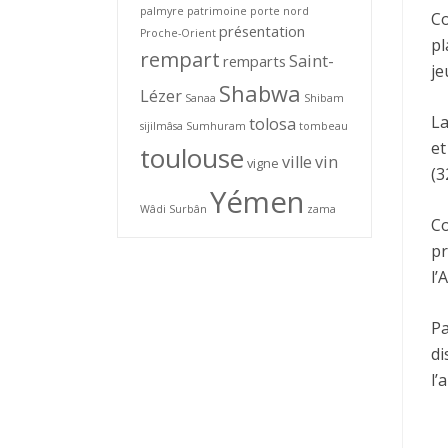
palmyre
patrimoine
porte nord
Co
présentation
Proche-Orient
pl
rempart
Saint-
remparts
je
Shabwa
Lézer
Sanaa
Shibam
La
tolosa
sijilmâsa
Sumhuram
tombeau
et
toulouse
ville
vin
vigne
(3
Yémen
Wâdi Surbân
zama
Co
pr
l’
Pa
di
l’