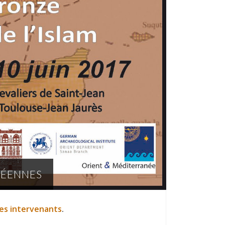
BÉENNES
des intervenants
.