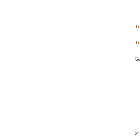
Té
Té
Ga
(c