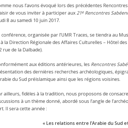
mme nous l’avons évoqué lors des précédentes Rencontres
e
aisir de vous inviter à participer aux
21
Rencontres Sabéen
udi 8 au samedi 10 juin 2017.
 conférence, organisée par l’UMR Traces, se tiendra au Mu
 à la Direction Régionale des Affaires Culturelles – Hôtel de
2 rue de la Dalbade).
nformément aux éditions antérieures, les
Rencontres Sab
ésentation des dernières recherches archéologiques, épigr
Arabie du Sud préislamique ainsi que les régions voisines.
r ailleurs, fidèles à la tradition, nous proposons de consacr
scussions à un thème donné, abordé sous l’angle de l’archéolo
art. Il sera cette année :
« Les relations entre l’Arabie du Sud et 