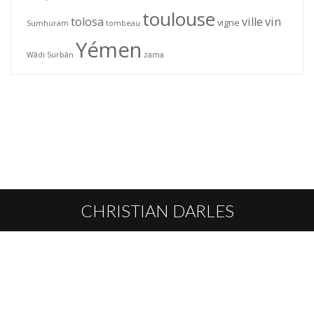
toulouse
tolosa
ville
vin
vigne
Sumhuram
tombeau
Yémen
Wâdi Surbân
zama
CHRISTIAN DARLES
L’AUTEUR
HOMMAGE
PUBLICATIONS
CONTACT
© Christian Darles 2026 · Toute reproduction interdite sans l'autorisation de
l'auteur ou de ses ayants droits ·
Informations légales
Réalisation :
Alizés online