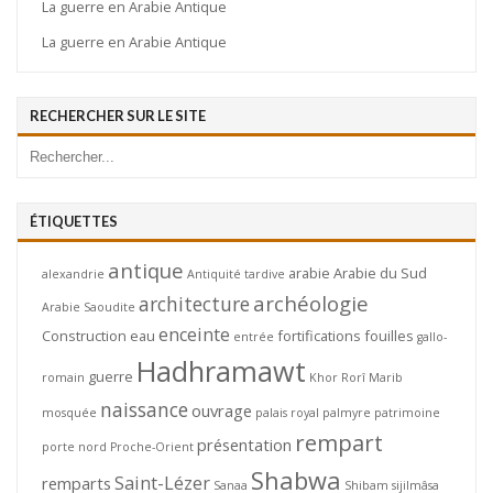
La guerre en Arabie Antique
La guerre en Arabie Antique
RECHERCHER SUR LE SITE
ÉTIQUETTES
antique
arabie
Arabie du Sud
alexandrie
Antiquité tardive
archéologie
architecture
Arabie Saoudite
enceinte
Construction
eau
fortifications
fouilles
entrée
gallo-
Hadhramawt
guerre
romain
Khor Rorî
Marib
naissance
ouvrage
mosquée
palais royal
palmyre
patrimoine
rempart
présentation
porte nord
Proche-Orient
Shabwa
Saint-Lézer
remparts
Sanaa
Shibam
sijilmâsa