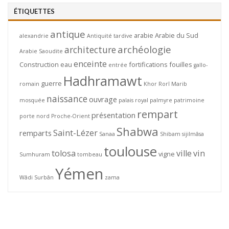
ÉTIQUETTES
antique
arabie
Arabie du Sud
alexandrie
Antiquité tardive
archéologie
architecture
Arabie Saoudite
enceinte
Construction
eau
fortifications
fouilles
entrée
gallo-
Hadhramawt
guerre
romain
Khor Rorî
Marib
naissance
ouvrage
mosquée
palais royal
palmyre
patrimoine
rempart
présentation
porte nord
Proche-Orient
Shabwa
Saint-Lézer
remparts
Sanaa
Shibam
sijilmâsa
toulouse
tolosa
ville
vin
vigne
Sumhuram
tombeau
Yémen
Wâdi Surbân
zama