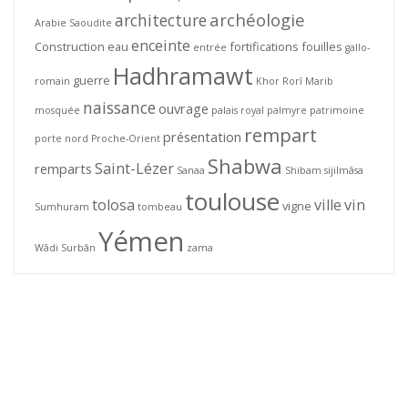
archéologie
architecture
Arabie Saoudite
enceinte
Construction
eau
fortifications
fouilles
entrée
gallo-
Hadhramawt
guerre
romain
Khor Rorî
Marib
naissance
ouvrage
mosquée
palais royal
palmyre
patrimoine
rempart
présentation
porte nord
Proche-Orient
Shabwa
Saint-Lézer
remparts
Sanaa
Shibam
sijilmâsa
toulouse
tolosa
ville
vin
vigne
Sumhuram
tombeau
Yémen
Wâdi Surbân
zama