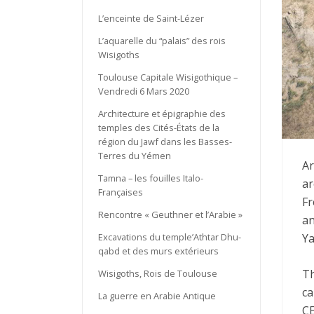
L’enceinte de Saint-Lézer
L’aquarelle du “palais” des rois
Wisigoths
Toulouse Capitale Wisigothique –
Vendredi 6 Mars 2020
Architecture et épigraphie des
temples des Cités-États de la
région du Jawf dans les Basses-
Terres du Yémen
Ar
Tamna – les fouilles Italo-
ar
Françaises
Fr
Rencontre « Geuthner et l’Arabie »
an
Y
Excavations du temple’Athtar Dhu-
qabd et des murs extérieurs
Th
Wisigoths, Rois de Toulouse
ca
La guerre en Arabie Antique
CE