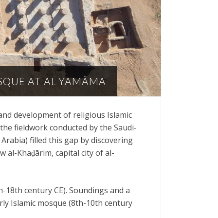
SQUE AT AL-YAMÂMA
and development of religious Islamic
, the fieldwork conducted by the Saudi-
Arabia) filled this gap by discovering
l-Khaḍārim, capital city of al-
th-18th century CE). Soundings and a
arly Islamic mosque (8th-10th century