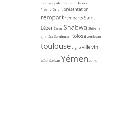
palmyre
patrimoine
porte nord
présentation
Proche-Orient
rempart
Saint-
remparts
Shabwa
Lézer
Sanaa
Shibam
tolosa
sijilmâsa
Sumhuram
tombeau
toulouse
ville
vin
vigne
Yémen
Wâdi Surbân
zama