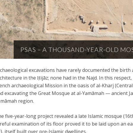
PSAS – A THOUSAND-YEAR-OLD MO
chaeological excavations have rarely documented the birth 
chitecture in the Ḥijāz; none had in the Najd. In this respect
ench archaeological Mission in the oasis of al-Kharj (Central 
d excavating the Great Mosque at al-Yamāmah — ancient Jaw a
amāmah region.
e five-year-long project revealed a late Islamic mosque (16
reful examination of its floor proved it to be laid upon an e
), itself built over pre-Islamic dwellings.