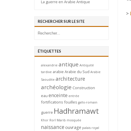
La guerre en Arabie Antique
>
RECHERCHER SUR LE SITE
ÉTIQUETTES
antique
alexandrie
Antiquité
arabie
Arabie du Sud
tardive
Arabie
architecture
Saoudite
archéologie
Construction
enceinte
eau
entrée
fortifications
fouilles
gallo-romain
Hadhramawt
guerre
Khor Rorî
Marib
mosquée
naissance
ouvrage
palais royal